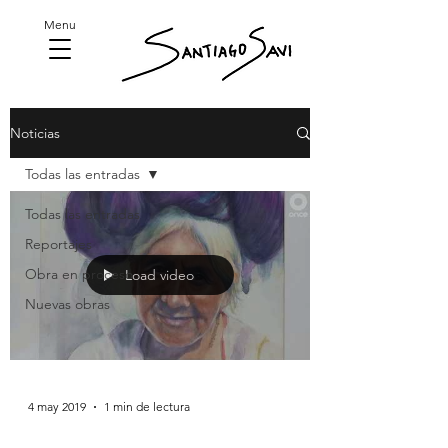
Menu
Noticias
Todas las entradas
Todas las entradas
Reportajes
Obra en proceso
Load video
Nuevas obras
4 may 2019
1 min de lectura